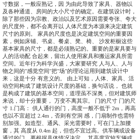
寸数据，一般应熟记，因 为由此导致了家具、器物以
及各种通道、房间的大小尺寸的确定。在建筑设计时，
除了那些因为宗教、政治以及艺术原因需要夸张、夸大
的尺度外，都不会离开以 人体尺度为本源来决定建筑
尺寸的原则。 家具的尺度也是决定建筑空间的重要因
素，例如床铺、书桌、餐桌、凳、椅、 沙发柜橱这些
基本家具的尺寸，都是必须熟记的。重要的是家具要与
人的活动配 合起来，留出人使用家具和搬运家具所需
空间。近年行为科学兴盛，大家要研究 人与人、人与
物之间的"感觉空间"把"场"的理论运用到建筑设计中
来，这是十分 有意义的。 由上可知，人体、家具、活
动空间构成了建筑设计尺度的基础，换句话说， 也就
是构成了建筑的基本空间，道理虽不深奥，但对建筑师
来说，却十分重要， 万变不离其宗。 门的尺寸 门的尺
寸 1.门高： 供人通行的门，高度一般不低于 2m，再高
也以不宜超过 2.4m，否则有空洞 感，门扇制作也需特
别加强。如造型、通风、采光需要时，可在门上加腰
窗，其 高度从 0.4m 起，但也不宜过高。供车辆或设备
通过的门，要根据具体情况决定， 其高度宜较车辆或