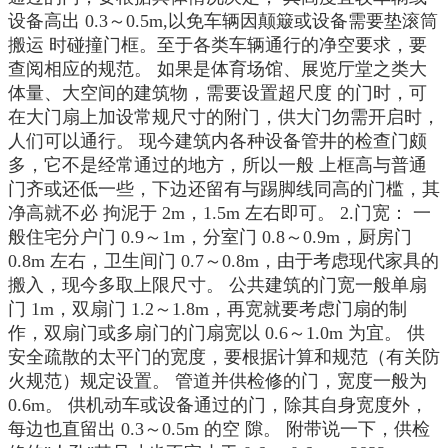
设备高出 0.3～0.5m,以免车辆因颠簸或设备需要垫滚筒
搬运 时碰撞门框。至于各类车辆通行的净空要求，要
查阅相应的规范。 如果是体育场馆、展览厅堂之类大
体量、大空间的建筑物，需要设置超尺度 的门时，可
在大门扇上加设常规尺寸的附门，供大门勿需开启时，
人们可以通行。 现今建筑内各种设备管井的检查门颇
多，它不是经常通过的地方，所以一般 上框高与普通
门齐或还低一些，下边还留有与踢脚线同高的门槛，其
净高就不必 拘泥于 2m，1.5m 左右即可。 2.门宽： 一
般住宅分户门 0.9～1m，分室门 0.8～0.9m，厨房门
0.8m 左右，卫生间门 0.7～0.8m，由于考虑现代家具的
搬入，现今多取上限尺寸。 公共建筑的门宽一般单扇
门 1m，双扇门 1.2～1.8m，再宽就要考虑门扇的制
作，双扇门或多扇门的门扇宽以 0.6～1.0m 为宜。 供
安全疏散的太平门的宽度，要根据计算和规范（有关防
火规范）规定设置。 管道并供检修的门，宽度一般为
0.6m。 供机动车或设备通过的门，除其自身宽度外，
每边也直留出 0.3～0.5m 的空 隙。 附带说一下，供检